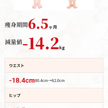
6.5
痩身期間
ヶ月
-
14.2
減量値
kg
ウエスト
-18.4
cm
80.4
cm→
62.0
cm
ヒップ