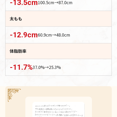
-13.5
cm
100.5
cm→
87.0
cm
太もも
-12.9
cm
60.9
cm→
48.0
cm
体脂肪率
-11.7
%
37.0
%→
25.3
%