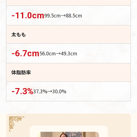
-11.0
cm
99.5
cm→
88.5
cm
太もも
-6.7
cm
56.0
cm→
49.3
cm
体脂肪率
-7.3
%
37.3
%→
30.0
%