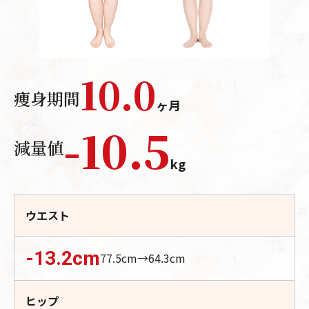
10.0
痩身期間
ヶ月
-
10.5
減量値
kg
ウエスト
-13.2
cm
77.5
cm→
64.3
cm
ヒップ