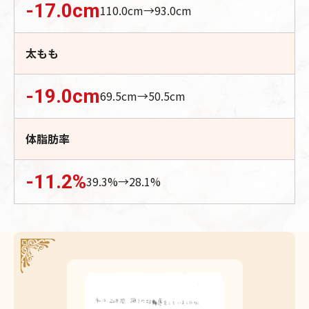
-17.0
cm
110.0
cm→
93.0
cm
太もも
-19.0
cm
69.5
cm→
50.5
cm
体脂肪率
-11.2
%
39.3
%→
28.1
%