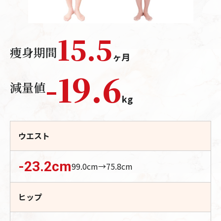
15.5
痩身期間
ヶ月
-
19.6
減量値
kg
ウエスト
-23.2
cm
99.0
cm→
75.8
cm
ヒップ