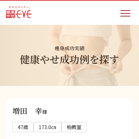
痩身成功実績
健康やせ成功例を探す
増田 幸
様
47歳
173.0㎝
柏教室