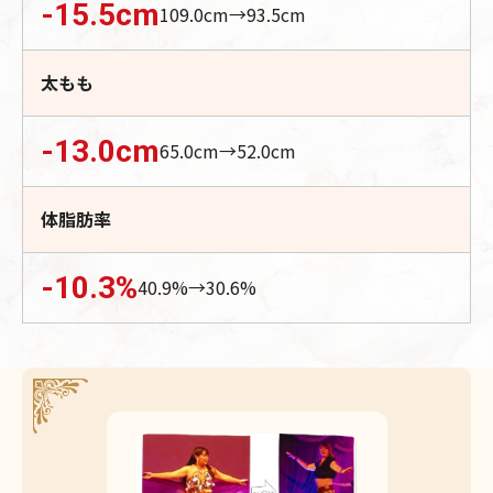
-15.5
cm
109.0
cm→
93.5
cm
太もも
-13.0
cm
65.0
cm→
52.0
cm
体脂肪率
-10.3
%
40.9
%→
30.6
%