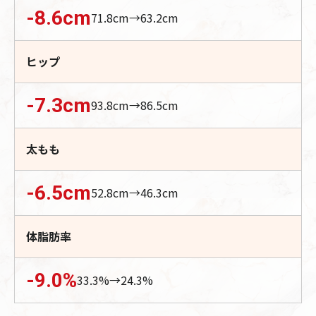
-8.6
cm
71.8
cm→
63.2
cm
ヒップ
-7.3
cm
93.8
cm→
86.5
cm
太もも
-6.5
cm
52.8
cm→
46.3
cm
体脂肪率
-9.0
%
33.3
%→
24.3
%