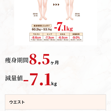
8.5
痩身期間
ヶ月
-
7.1
減量値
kg
ウエスト