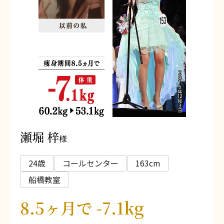
瀬堀 梓
様
24歳
コールセンター
163cm
船橋教室
8.5ヶ月で -7.1kg