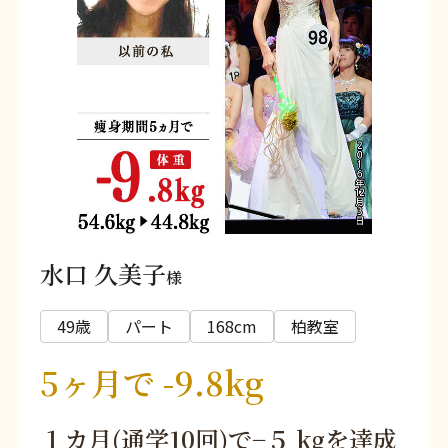
水口 久美子
様
49歳
パート
168cm
柏教室
5ヶ月で -9.8kg
１カ月(通学10回)で−５ kgを達成