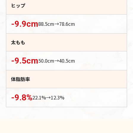
ヒップ
-9.9
cm
88.5
cm→
78.6
cm
太もも
-9.5
cm
50.0
cm→
40.5
cm
体脂肪率
-9.8
%
22.1
%→
12.3
%