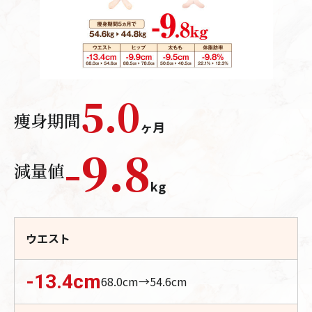
5.0
痩身期間
ヶ月
-
9.8
減量値
kg
ウエスト
-13.4
cm
68.0
cm→
54.6
cm