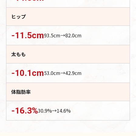
ヒップ
-11.5
cm
93.5
cm→
82.0
cm
太もも
-10.1
cm
53.0
cm→
42.9
cm
体脂肪率
-16.3
%
30.9
%→
14.6
%