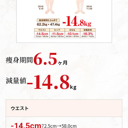
6.5
痩身期間
ヶ月
-
14.8
減量値
kg
ウエスト
-14.5
cm
72.5
cm→
58.0
cm