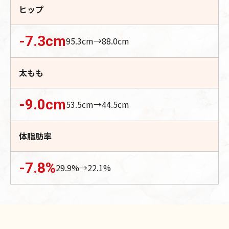
ヒップ
-7.3
cm
95.3
cm→
88.0
cm
太もも
-9.0
cm
53.5
cm→
44.5
cm
体脂肪率
-7.8
%
29.9
%→
22.1
%