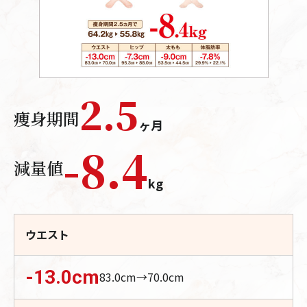
2.5
痩身期間
ヶ月
-
8.4
減量値
kg
ウエスト
-13.0
cm
83.0
cm→
70.0
cm