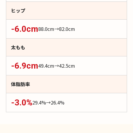
ヒップ
-6.0
cm
88.0
cm→
82.0
cm
太もも
-6.9
cm
49.4
cm→
42.5
cm
体脂肪率
-3.0
%
29.4
%→
26.4
%