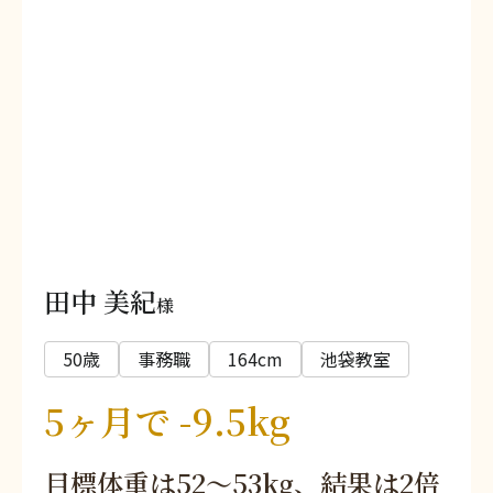
田中 美紀
様
50歳
事務職
164cm
池袋教室
5ヶ月で -9.5kg
目標体重は52〜53kg、結果は2倍