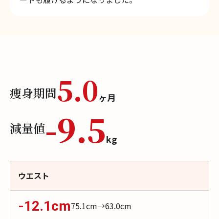
5.0
痩身期間
ヶ月
-
9.5
減量値
kg
ウエスト
-12.1
cm
75.1
cm→
63.0
cm