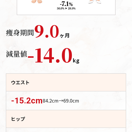
9.0
痩身期間
ヶ月
-
14.0
減量値
kg
ウエスト
-15.2
cm
84.2
cm→
69.0
cm
ヒップ