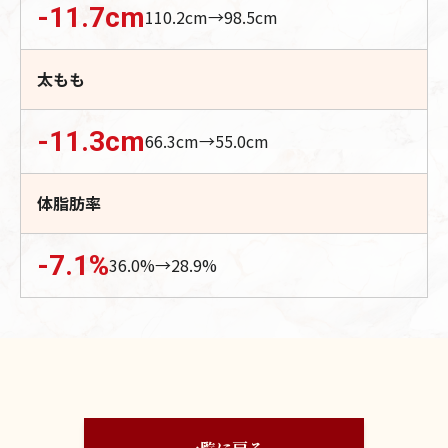
-11.7
cm
110.2
cm→
98.5
cm
太もも
-11.3
cm
66.3
cm→
55.0
cm
体脂肪率
-7.1
%
36.0
%→
28.9
%