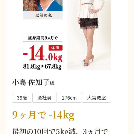
小島 佐知子
様
39歳
会社員
176cm
大宮教室
9ヶ月で -14kg
最初の10回で5kg減、3ヵ月で