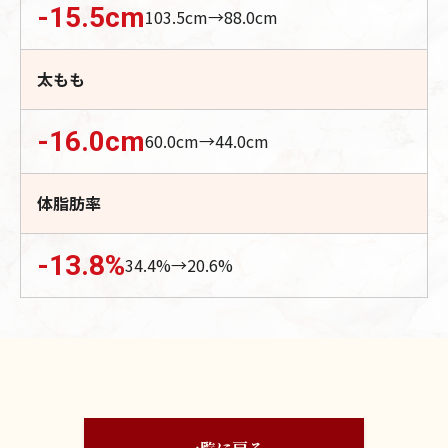
-15.5
cm
103.5
cm→
88.0
cm
太もも
-16.0
cm
60.0
cm→
44.0
cm
体脂肪率
-13.8
%
34.4
%→
20.6
%