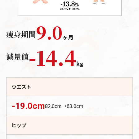
9.0
痩身期間
ヶ月
-
14.4
減量値
kg
ウエスト
-19.0
cm
82.0
cm→
63.0
cm
ヒップ