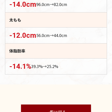
-14.0
cm
96.0
cm→
82.0
cm
太もも
-12.0
cm
56.0
cm→
44.0
cm
体脂肪率
-14.1
%
39.3
%→
25.2
%