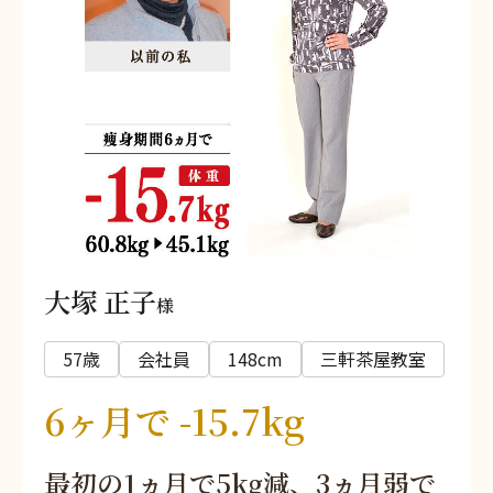
大塚 正子
様
57歳
会社員
148cm
三軒茶屋教室
6ヶ月で -15.7kg
最初の1ヵ月で5kg減、3ヵ月弱で