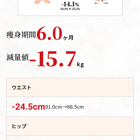
6.0
痩身期間
ヶ月
-
15.7
減量値
kg
ウエスト
-24.5
cm
91.0
cm→
66.5
cm
ヒップ