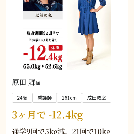
原田 舞
様
24歳
看護師
161cm
成田教室
3ヶ月で -12.4kg
通学9回で5kg減、21回で10kg