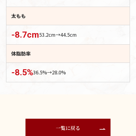
太もも
-8.7
cm
53.2
cm→
44.5
cm
体脂肪率
-8.5
%
36.5
%→
28.0
%
一覧に戻る