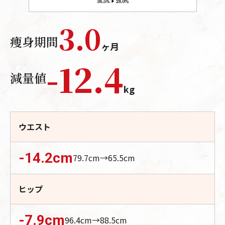
3.0
痩身期間
ヶ月
-
12.4
減量値
kg
ウエスト
-14.2
cm
79.7
cm→
65.5
cm
ヒップ
-7.9
cm
96.4
cm→
88.5
cm