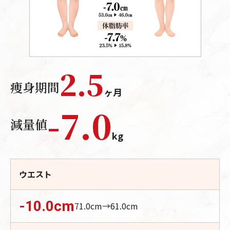
2.5
痩身期間
ヶ月
-
7.0
減量値
kg
ウエスト
-10.0
cm
71.0
cm→
61.0
cm