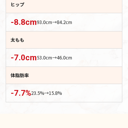
ヒップ
-8.8
cm
93.0
cm→
84.2
cm
太もも
-7.0
cm
53.0
cm→
46.0
cm
体脂肪率
-7.7
%
23.5
%→
15.8
%