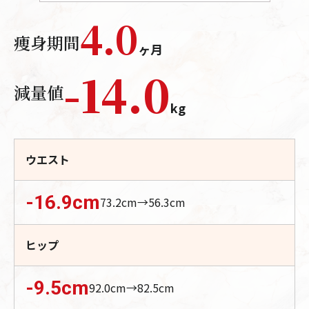
4.0
痩身期間
ヶ月
-
14.0
減量値
kg
ウエスト
-16.9
cm
73.2
cm→
56.3
cm
ヒップ
-9.5
cm
92.0
cm→
82.5
cm