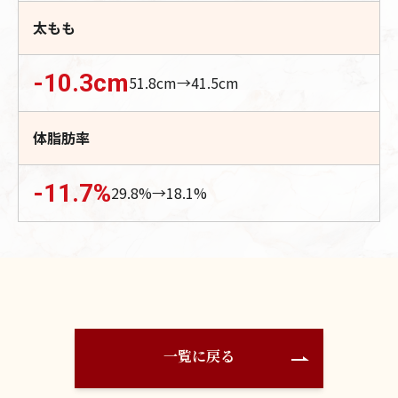
太もも
-10.3
cm
51.8
cm→
41.5
cm
体脂肪率
-11.7
%
29.8
%→
18.1
%
一覧に戻る