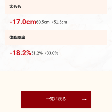
太もも
-17.0
cm
68.5
cm→
51.5
cm
体脂肪率
-18.2
%
51.2
%→
33.0
%
一覧に戻る