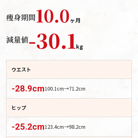
10.0
痩身期間
ヶ月
-
30.1
減量値
kg
ウエスト
-28.9
cm
100.1
cm→
71.2
cm
ヒップ
-25.2
cm
123.4
cm→
98.2
cm