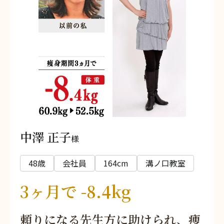
中澤 正子
様
48歳
会社員
164cm
溝ノ口教室
3ヶ月で -8.4kg
頼りになる先生方に助けられ、痩