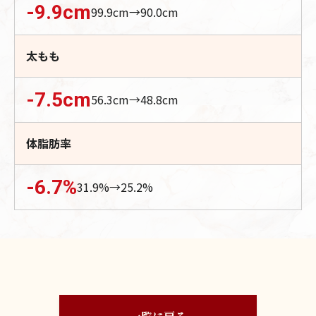
-9.9
cm
99.9
cm→
90.0
cm
太もも
-7.5
cm
56.3
cm→
48.8
cm
体脂肪率
-6.7
%
31.9
%→
25.2
%