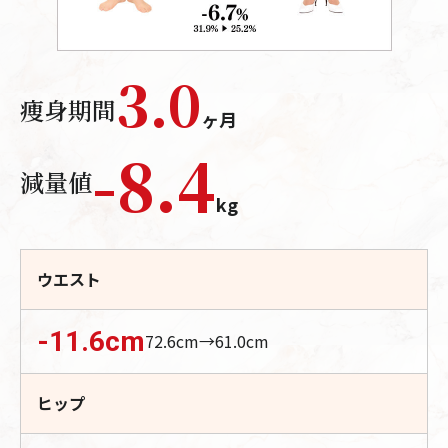
3.0
痩身期間
ヶ月
-
8.4
減量値
kg
ウエスト
-11.6
cm
72.6
cm→
61.0
cm
ヒップ