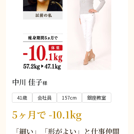
中川 佳子
様
41歳
会社員
157cm
銀座教室
5ヶ月で -10.1kg
「細い」「形がよい」と仕事仲間