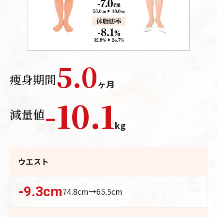
5.0
痩身期間
ヶ月
-
10.1
減量値
kg
ウエスト
-9.3
cm
74.8
cm→
65.5
cm