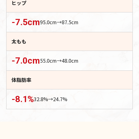
ヒップ
-7.5
cm
95.0
cm→
87.5
cm
太もも
-7.0
cm
55.0
cm→
48.0
cm
体脂肪率
-8.1
%
32.8
%→
24.7
%