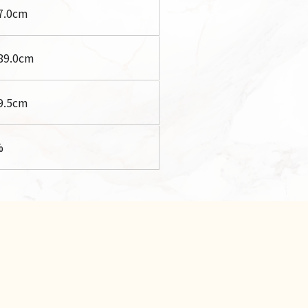
7.0
cm
89.0
cm
9.5
cm
%