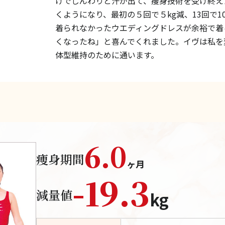
けでじんわりと汗が出て、痩身技術を受け終え
くようになり、最初の５回で５kg減、13回で10
着られなかったウエディングドレスが余裕で着
くなったね」と喜んでくれました。イヴは私を
体型維持のために通います。
6.0
痩身期間
ヶ月
-
19.3
減量値
kg