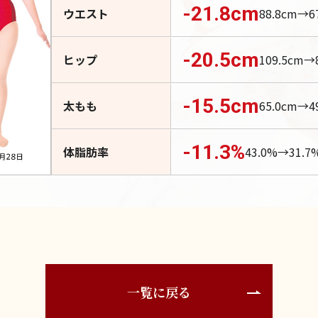
-21.8
cm
ウエスト
88.8
cm→
6
-20.5
cm
ヒップ
109.5
cm→
-15.5
cm
太もも
65.0
cm→
4
-11.3
%
体脂肪率
43.0
%→
31.7
一覧に戻る