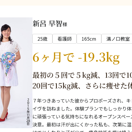
新呂 早智
様
25歳
看護師
165cm
溝ノ口教室
6ヶ月で -19.3kg
最初の５回で５kg減、13回で1
20回で15kg減、さらに痩せ
７年つきあっていた彼からプロポーズされ、キ
イヴを訪ねました。体験プランでもしっかり体
に頑張っている気持ちになれるオープンスペー
決意。最初は汗が出にくかった私も、次第に温