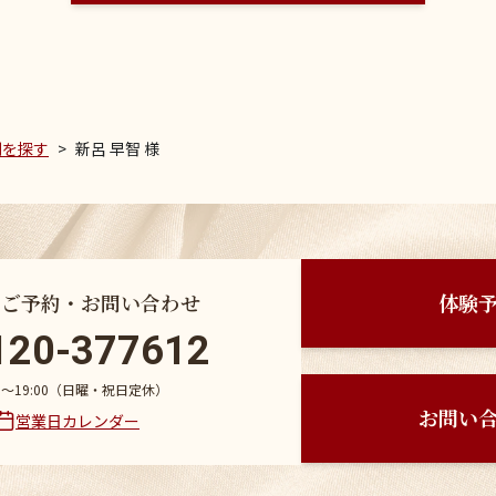
例を探す
新呂 早智 様
のご予約・お問い合わせ
体験
120-377612
30〜19:00（日曜・祝日定休）
お問い
営業日カレンダー