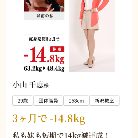
小山 千恵
様
29歳
団体職員
158cm
新潟教室
3ヶ月で -14.8kg
私も妹も短期で14kg減達成！