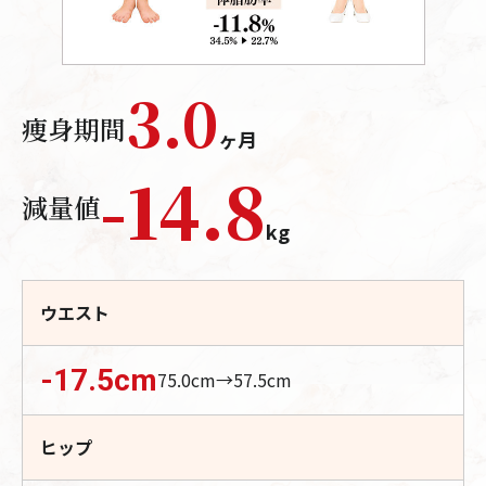
3.0
痩身期間
ヶ月
-
14.8
減量値
kg
ウエスト
-17.5
cm
75.0
cm→
57.5
cm
ヒップ