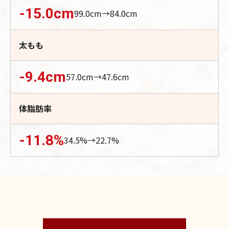
-15.0
cm
99.0
cm→
84.0
cm
太もも
-9.4
cm
57.0
cm→
47.6
cm
体脂肪率
-11.8
%
34.5
%→
22.7
%