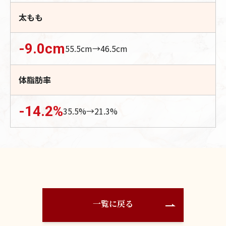
太もも
-9.0
cm
55.5
cm→
46.5
cm
体脂肪率
-14.2
%
35.5
%→
21.3
%
一覧に戻る