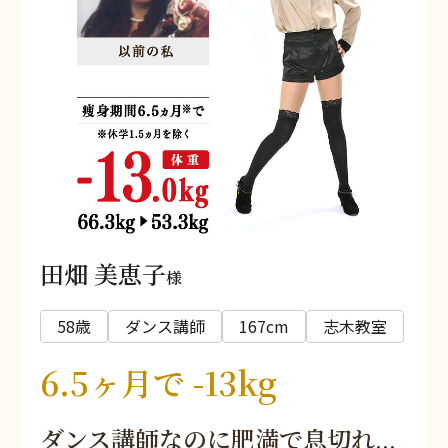
田畑 美恵子
様
58歳
ダンス講師
167cm
志木教室
6.5ヶ月で -13kg
ダンス講師なのに肥満で息切れ...