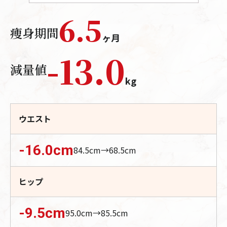
6.5
痩身期間
ヶ月
-
13.0
減量値
kg
ウエスト
-16.0
cm
84.5
cm→
68.5
cm
ヒップ
-9.5
cm
95.0
cm→
85.5
cm