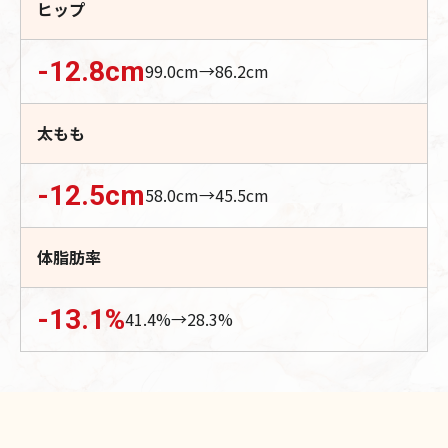
ヒップ
-12.8
cm
99.0
cm→
86.2
cm
太もも
-12.5
cm
58.0
cm→
45.5
cm
体脂肪率
-13.1
%
41.4
%→
28.3
%