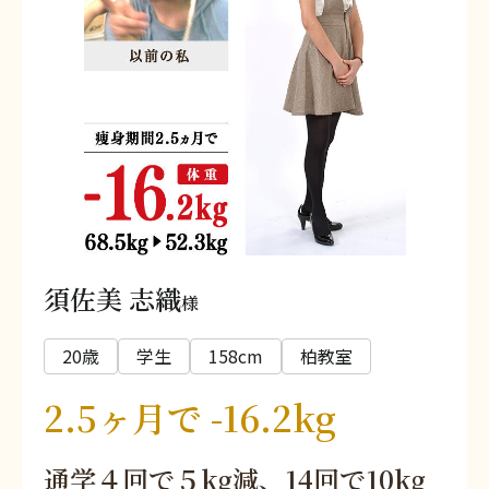
須佐美 志織
様
20歳
学生
158cm
柏教室
2.5ヶ月で -16.2kg
通学４回で５kg減、14回で10kg