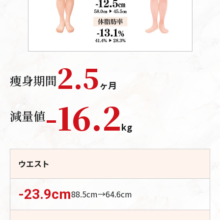
2.5
痩身期間
ヶ月
-
16.2
減量値
kg
ウエスト
-23.9
cm
88.5
cm→
64.6
cm