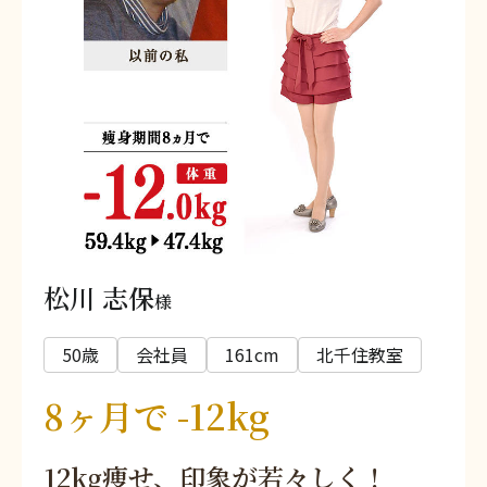
松川 志保
様
50歳
会社員
161cm
北千住教室
8ヶ月で -12kg
12kg痩せ、印象が若々しく！