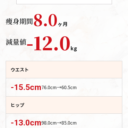
8.0
痩身期間
ヶ月
-
12.0
減量値
kg
ウエスト
-15.5
cm
76.0
cm→
60.5
cm
ヒップ
-13.0
cm
98.0
cm→
85.0
cm