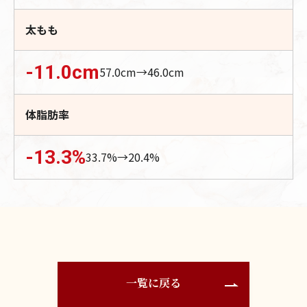
太もも
-11.0
cm
57.0
cm→
46.0
cm
体脂肪率
-13.3
%
33.7
%→
20.4
%
一覧に戻る