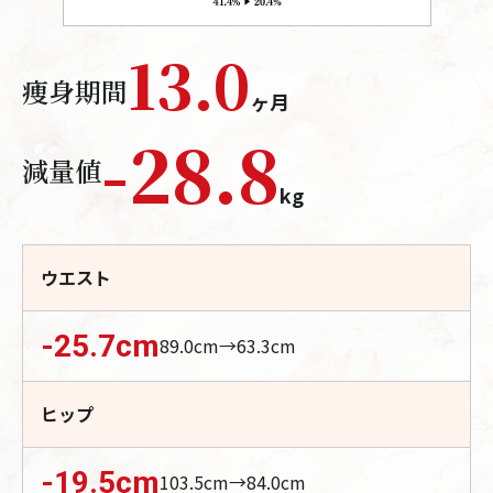
13.0
痩身期間
ヶ月
-
28.8
減量値
kg
ウエスト
-25.7
cm
89.0
cm→
63.3
cm
ヒップ
-19.5
cm
103.5
cm→
84.0
cm