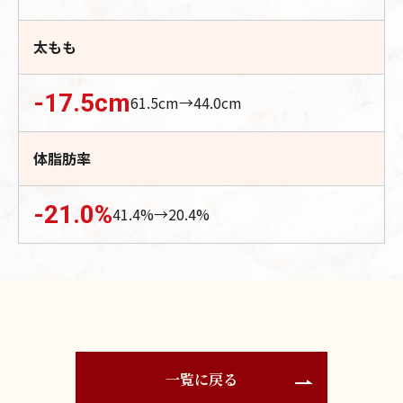
太もも
-17.5
cm
61.5
cm→
44.0
cm
体脂肪率
-21.0
%
41.4
%→
20.4
%
一覧に戻る