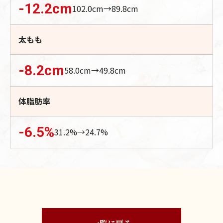
-12.2
cm
102.0
cm→
89.8
cm
太もも
-8.2
cm
58.0
cm→
49.8
cm
体脂肪率
-6.5
%
31.2
%→
24.7
%