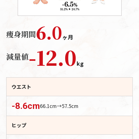
6.0
痩身期間
ヶ月
-
12.0
減量値
kg
ウエスト
-8.6
cm
66.1
cm→
57.5
cm
ヒップ