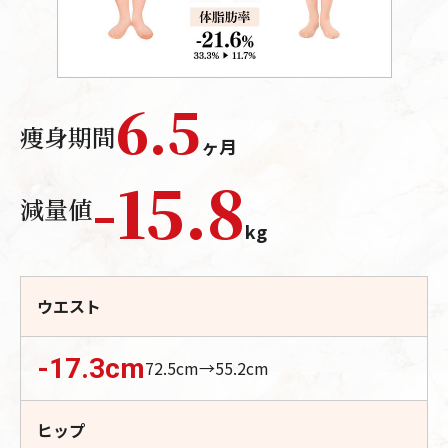
6.5
痩身期間
ヶ月
-
15.8
減量値
kg
ウエスト
-17.3
cm
72.5
cm→
55.2
cm
ヒップ