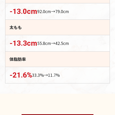
-13.0
cm
92.0
cm→
79.0
cm
太もも
-13.3
cm
55.8
cm→
42.5
cm
体脂肪率
-21.6
%
33.3
%→
11.7
%