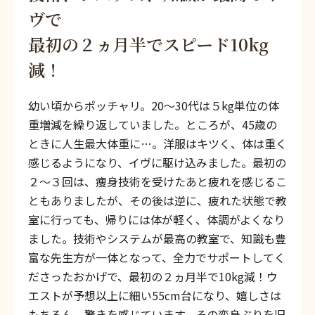
ヴで
最初の２ヵ月半でスピード10kg
減！
幼い頃からポッチャリ。20〜30代は５kg単位の体
重増減を繰り返していました。ところが、45歳の
ときに人生最大体重に…。洋服はキツく、体は重く
感じるようになり、イヴに駆け込みました。最初の
２〜３回は、痩身技術を受けたあと疲れを感じるこ
ともありましたが、その後は逆に、疲れた状態で教
室に行っても、帰りには体が軽く、体調がよくなり
ました。技術やシステムが最高の教室で、知識も豊
富な先生方が一体となって、全力でサポートしてく
ださったおかげで、最初の２ヵ月半で10kg減！ウ
エストが予想以上に細い55cm台になり、嬉しさは
もちろん、驚きを感じています。その変身ぶりを旧