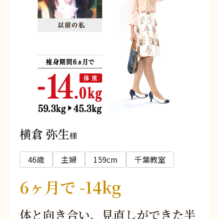
横倉 弥生
様
46歳
主婦
159cm
千葉教室
6ヶ月で -14kg
体と向き合い、見直しができた半