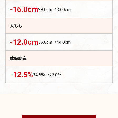
-16.0
cm
99.0
cm→
83.0
cm
太もも
-12.0
cm
56.0
cm→
44.0
cm
体脂肪率
-12.5
%
34.5
%→
22.0
%