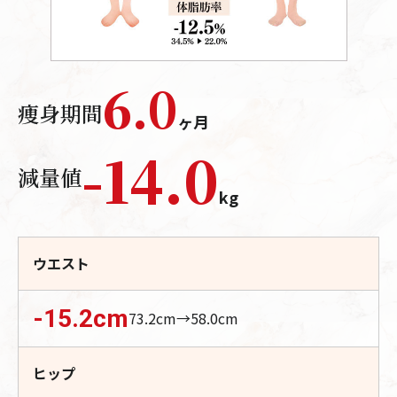
6.0
痩身期間
ヶ月
-
14.0
減量値
kg
ウエスト
-15.2
cm
73.2
cm→
58.0
cm
ヒップ