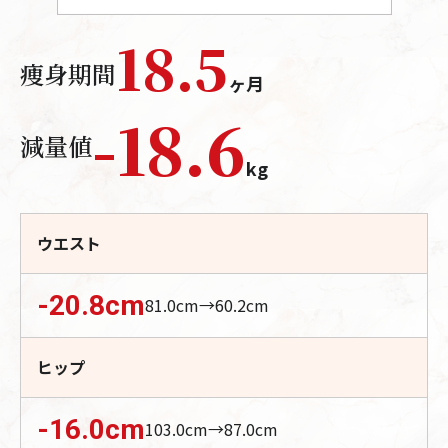
18.5
痩身期間
ヶ月
-
18.6
減量値
kg
ウエスト
-20.8
cm
81.0
cm→
60.2
cm
ヒップ
-16.0
cm
103.0
cm→
87.0
cm