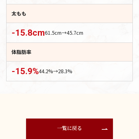
太もも
-15.8
cm
61.5
cm→
45.7
cm
体脂肪率
-15.9
%
44.2
%→
28.3
%
一覧に戻る