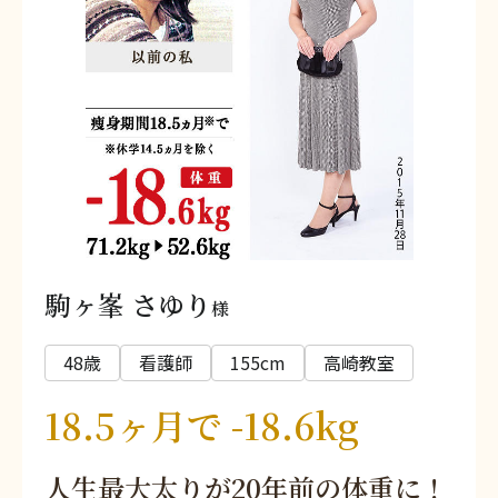
駒ヶ峯 さゆり
様
48歳
看護師
155cm
高崎教室
18.5ヶ月で -18.6kg
人生最大太りが20年前の体重に！