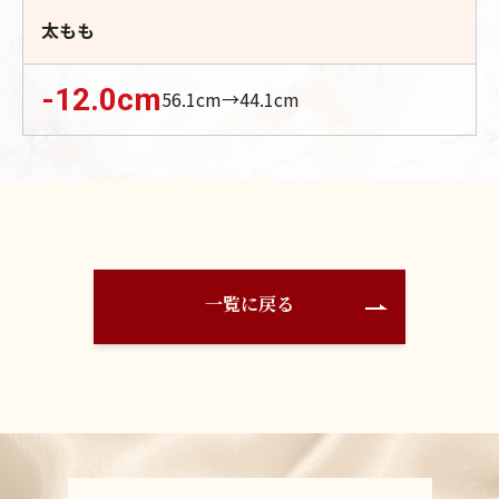
太もも
-12.0
cm
56.1
cm→
44.1
cm
一覧に戻る