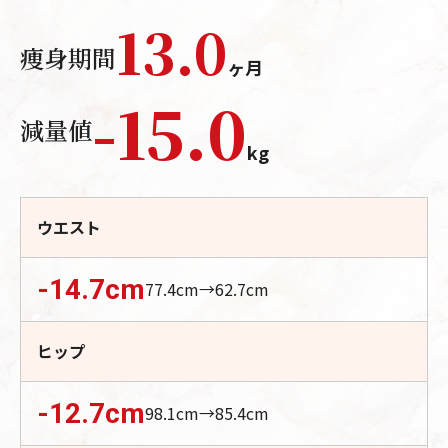
13.0
痩身期間
ヶ月
-
15.0
減量値
kg
ウエスト
-14.7
cm
77.4
cm→
62.7
cm
ヒップ
-12.7
cm
98.1
cm→
85.4
cm