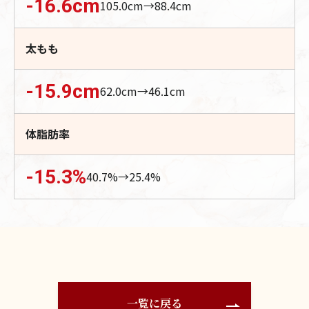
-16.6
cm
105.0
cm→
88.4
cm
太もも
-15.9
cm
62.0
cm→
46.1
cm
体脂肪率
-15.3
%
40.7
%→
25.4
%
一覧に戻る