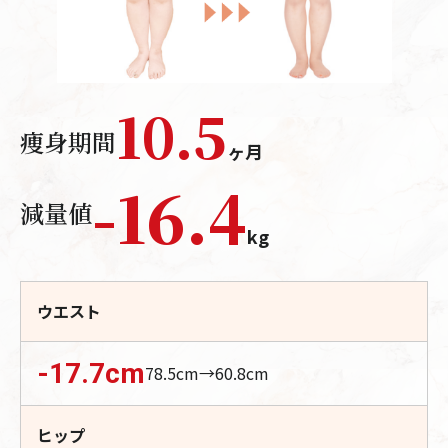
10.5
痩身期間
ヶ月
-
16.4
減量値
kg
ウエスト
-17.7
cm
78.5
cm→
60.8
cm
ヒップ