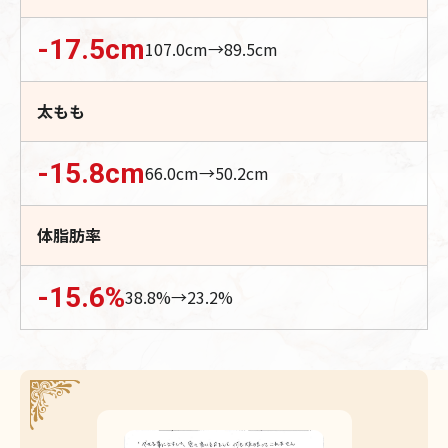
-17.5
cm
107.0
cm→
89.5
cm
太もも
-15.8
cm
66.0
cm→
50.2
cm
体脂肪率
-15.6
%
38.8
%→
23.2
%