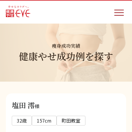
痩身成功実績
健康やせ成功例を探す
塩田 澪
様
32歳
157cm
町田教室