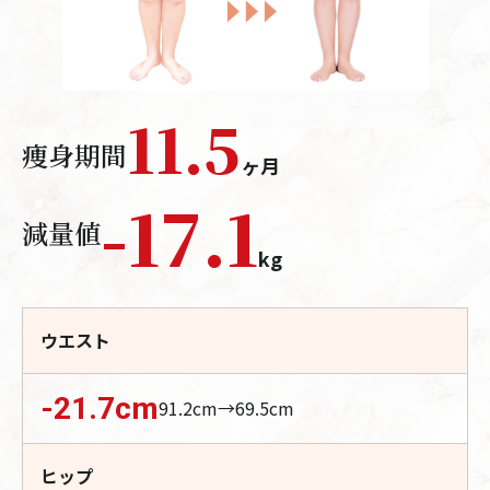
11.5
痩身期間
ヶ月
-
17.1
減量値
kg
ウエスト
-21.7
cm
91.2
cm→
69.5
cm
ヒップ