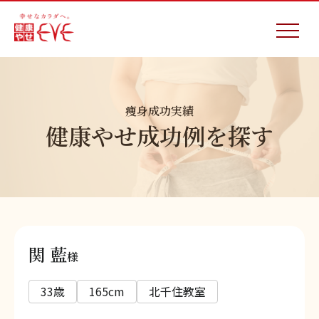
痩身成功実績
健康やせ成功例を探す
関 藍
様
33歳
165cm
北千住教室