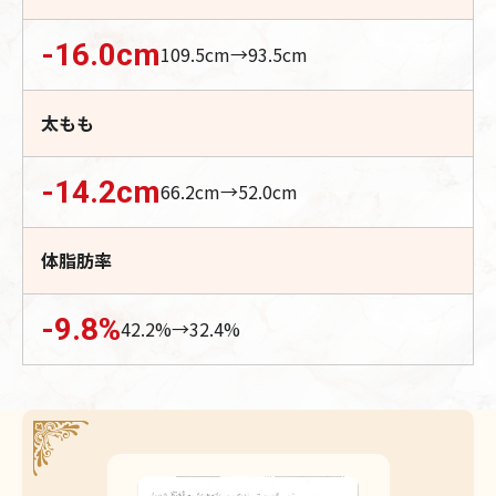
-16.0
cm
109.5
cm→
93.5
cm
太もも
-14.2
cm
66.2
cm→
52.0
cm
体脂肪率
-9.8
%
42.2
%→
32.4
%