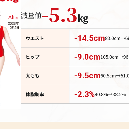
-
5.3
減量値
kg
-14.5
cm
ウエスト
83.0
cm→
6
-9.0
cm
ヒップ
105.0
cm→
96
-9.5
cm
太もも
60.5
cm→
51.
-2.3
%
体脂肪率
40.8
%→
38.5
%