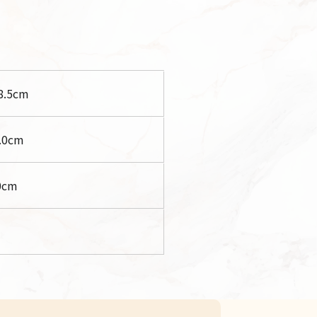
8.5
cm
.0
cm
0
cm