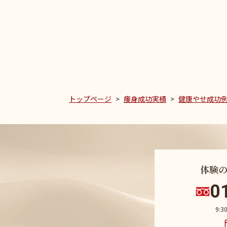
トップページ
痩身成功実績
健康やせ成功
体験
0
9: