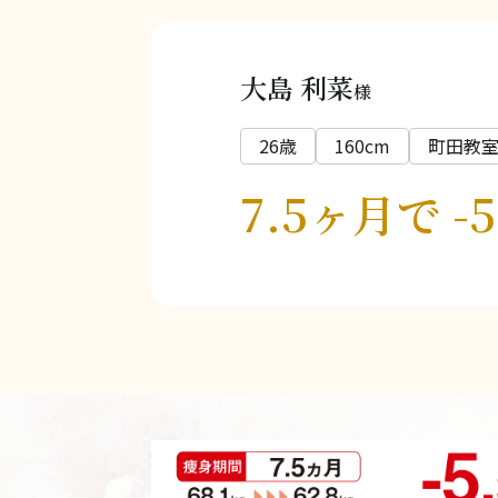
大島 利菜
様
26歳
160cm
町田教
7.5ヶ月で -5