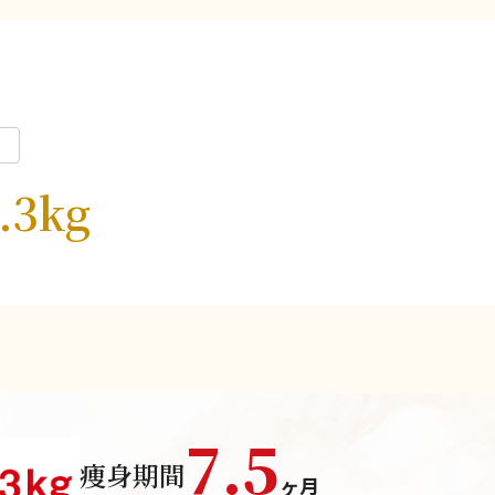
室
.3kg
7.5
痩身期間
ヶ月