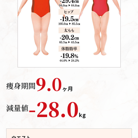
9.0
痩身期間
ヶ月
-
28.0
減量値
kg
ウエスト