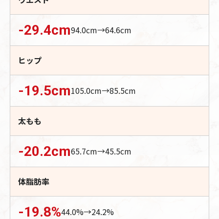
-29.4
cm
94.0
cm→
64.6
cm
ヒップ
-19.5
cm
105.0
cm→
85.5
cm
太もも
-20.2
cm
65.7
cm→
45.5
cm
体脂肪率
-19.8
%
44.0
%→
24.2
%