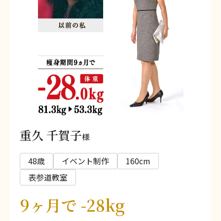
重久 千賀子
様
48歳
イベント制作
160cm
表参道教室
9ヶ月で -28kg