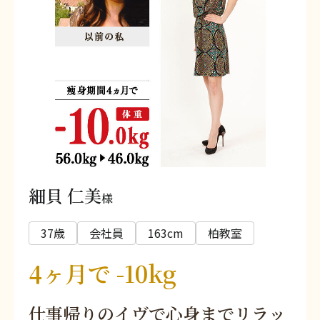
細貝 仁美
様
37歳
会社員
163cm
柏教室
4ヶ月で -10kg
仕事帰りのイヴで心身までリラッ