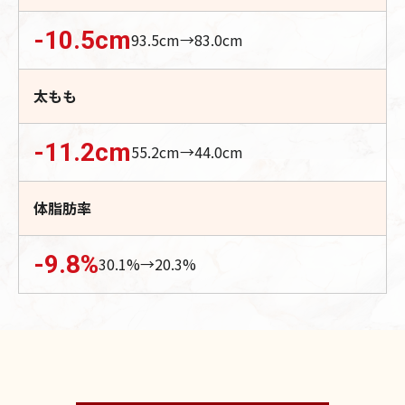
-10.5
cm
93.5
cm→
83.0
cm
太もも
-11.2
cm
55.2
cm→
44.0
cm
体脂肪率
-9.8
%
30.1
%→
20.3
%