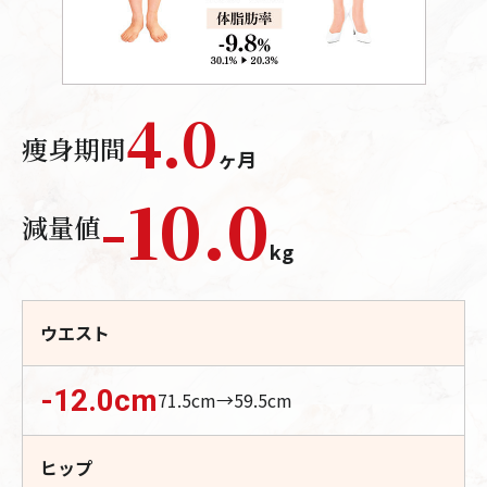
4.0
痩身期間
ヶ月
-
10.0
減量値
kg
ウエスト
-12.0
cm
71.5
cm→
59.5
cm
ヒップ