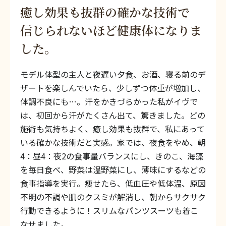
癒し効果も抜群の確かな技術で
信じられないほど健康体になりま
した。
モデル体型の主人と夜遅い夕食、お酒、寝る前のデ
ザートを楽しんでいたら、少しずつ体重が増加し、
体調不良にも…。汗をかきづらかった私がイヴで
は、初回から汗がたくさん出て、驚きました。どの
施術も気持ちよく、癒し効果も抜群で、私にあって
いる確かな技術だと実感。家では、夜食をやめ、朝
4：昼4：夜2の食事量バランスにし、きのこ、海藻
を毎日食べ、野菜は温野菜にし、薄味にするなどの
食事指導を実行。痩せたら、低血圧や低体温、原因
不明の不調や肌のクスミが解消し、朝からサクサク
行動できるように！スリムなパンツスーツも着こ
なせました。