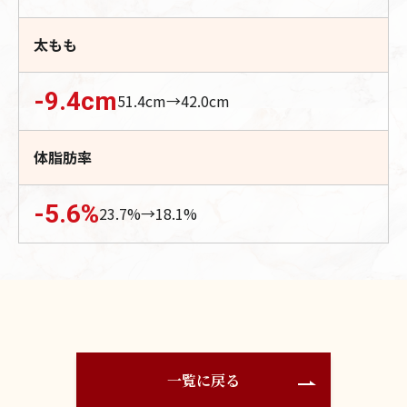
太もも
-9.4
cm
51.4
cm→
42.0
cm
体脂肪率
-5.6
%
23.7
%→
18.1
%
一覧に戻る