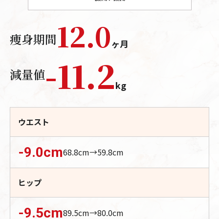
12.0
痩身期間
ヶ月
-
11.2
減量値
kg
ウエスト
-9.0
cm
68.8
cm→
59.8
cm
ヒップ
-9.5
cm
89.5
cm→
80.0
cm