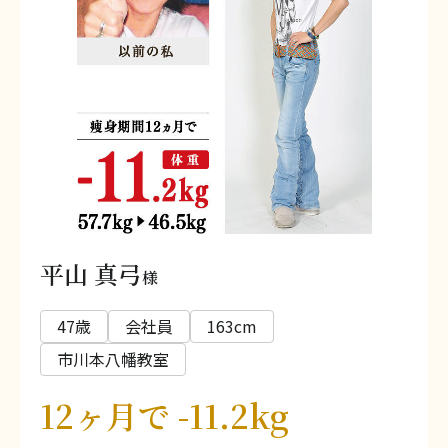
平山 真弓
様
47歳
会社員
163cm
市川本八幡教室
12ヶ月で -11.2kg