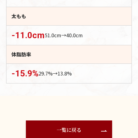
太もも
-11.0
cm
51.0
cm→
40.0
cm
体脂肪率
-15.9
%
29.7
%→
13.8
%
一覧に戻る