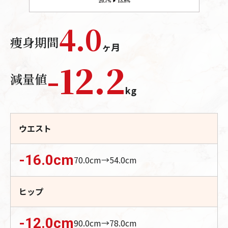
4.0
痩身期間
ヶ月
-
12.2
減量値
kg
ウエスト
-16.0
cm
70.0
cm→
54.0
cm
ヒップ
-12.0
cm
90.0
cm→
78.0
cm