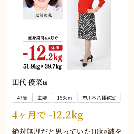
田代 優菜
様
47歳
主婦
153cm
市川本八幡教室
4ヶ月で -12.2kg
絶対無理だと思っていた10kg減を