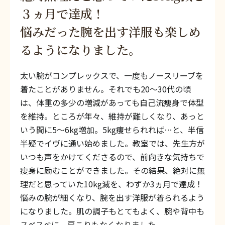
３ヵ月で達成！
悩みだった腕を出す洋服も楽しめ
るようになりました。
太い腕がコンプレックスで、一度もノースリーブを
着たことがありません。それでも20〜30代の頃
は、体重の多少の増減があっても自己流痩身で体型
を維持。ところが年々、維持が難しくなり、あっと
いう間に5〜6kg増加。5kg痩せられれば…と、半信
半疑でイヴに通い始めました。教室では、先生方が
いつも声をかけてくださるので、前向きな気持ちで
痩身に励むことができました。その結果、絶対に無
理だと思っていた10kg減を、わずか3ヵ月で達成！
悩みの腕が細くなり、腕を出す洋服が着られるよう
になりました。肌の調子もとてもよく、腕や背中も
スベスベに。肩こりもなくなりました。