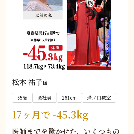
松本 祐子
様
55歳
会社員
161cm
溝ノ口教室
17ヶ月で -45.3kg
医師までを驚かせた、いくつもの