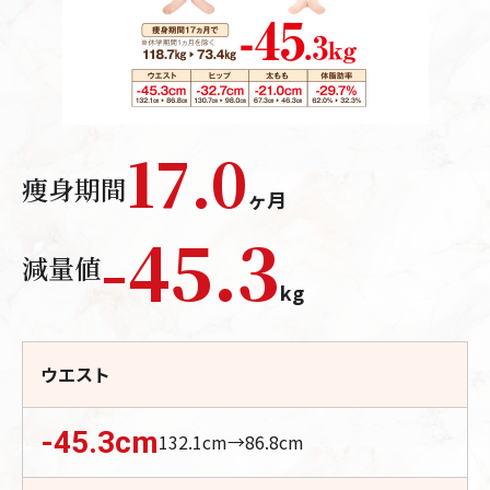
17.0
痩身期間
ヶ月
-
45.3
減量値
kg
ウエスト
-45.3
cm
132.1
cm→
86.8
cm