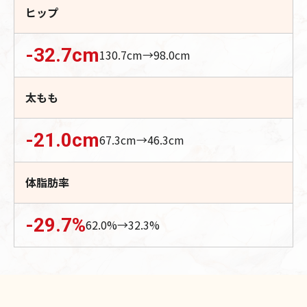
ヒップ
-32.7
cm
130.7
cm→
98.0
cm
太もも
-21.0
cm
67.3
cm→
46.3
cm
体脂肪率
-29.7
%
62.0
%→
32.3
%