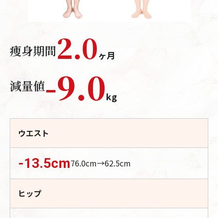
2.0
痩身期間
ヶ月
-
9.0
減量値
kg
ウエスト
-13.5
cm
76.0
cm→
62.5
cm
ヒップ