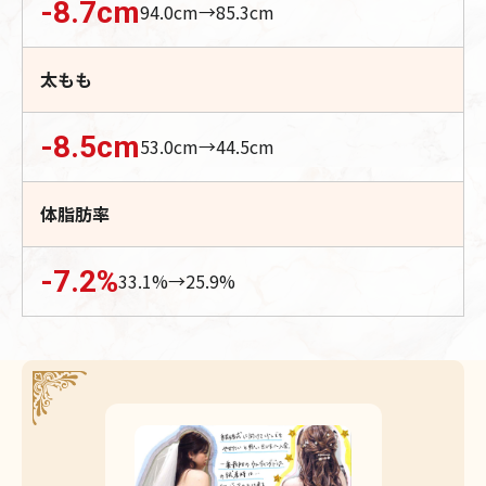
-8.7
cm
94.0
cm→
85.3
cm
太もも
-8.5
cm
53.0
cm→
44.5
cm
体脂肪率
-7.2
%
33.1
%→
25.9
%