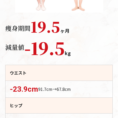
19.5
痩身期間
ヶ月
-
19.5
減量値
kg
ウエスト
-23.9
cm
91.7
cm→
67.8
cm
ヒップ