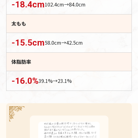
-18.4
cm
102.4
cm→
84.0
cm
太もも
-15.5
cm
58.0
cm→
42.5
cm
体脂肪率
-16.0
%
39.1
%→
23.1
%