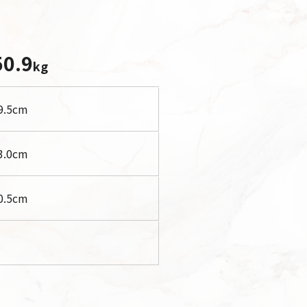
50.9
kg
9.5
cm
3.0
cm
0.5
cm