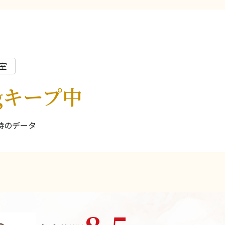
室
kgキープ中
場時のデータ