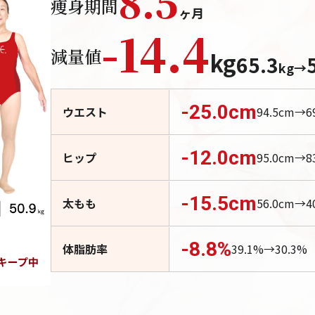
8.5
痩身期間
ヶ月
-
14.4
減量値
kg
65.3
kg
→
-25.0
cm
ウエスト
94.5
cm→
6
-12.0
cm
ヒップ
95.0
cm→
8
-15.5
cm
太もも
56.0
cm→
4
-8.8
%
体脂肪率
39.1
%→
30.3
%