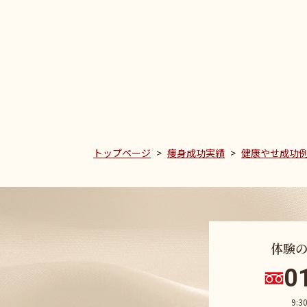
トップページ
痩身成功実績
健康やせ成功
体験
0
9: