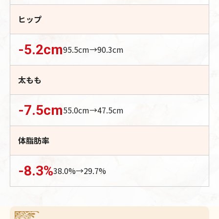
ヒップ
-5.2
cm
95.5
cm→
90.3
cm
太もも
-7.5
cm
55.0
cm→
47.5
cm
体脂肪率
-8.3
%
38.0
%→
29.7
%