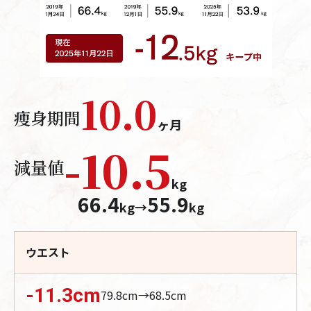
10.0
痩身期間
ヶ月
-
10.5
減量値
kg
66.4
55.9
kg
→
kg
ウエスト
-11.3
cm
79.8
cm→
68.5
cm