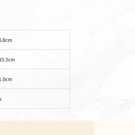
6.8
cm
83.3
cm
1.0
cm
%