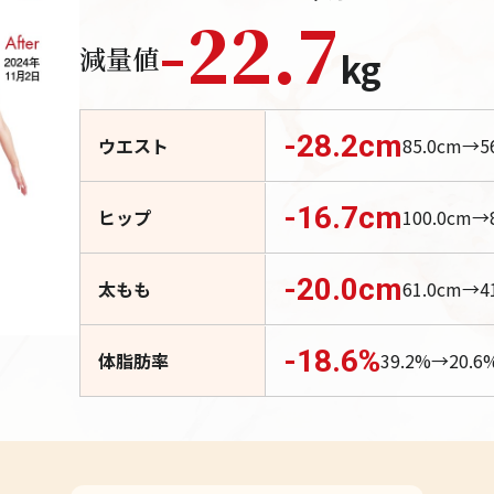
-
22.7
減量値
kg
-28.2
cm
ウエスト
85.0
cm→
5
-16.7
cm
ヒップ
100.0
cm→
-20.0
cm
太もも
61.0
cm→
4
-18.6
%
体脂肪率
39.2
%→
20.6