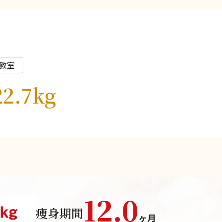
教室
2.7kg
12.0
痩身期間
ヶ月