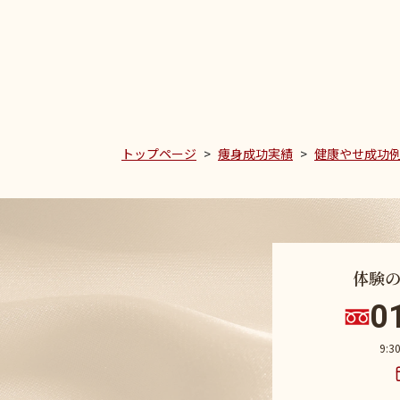
トップページ
痩身成功実績
健康やせ成功
体験
0
9: