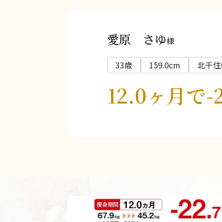
愛原 さゆ
様
33歳
159.0cm
北千住
12.0ヶ月で-2